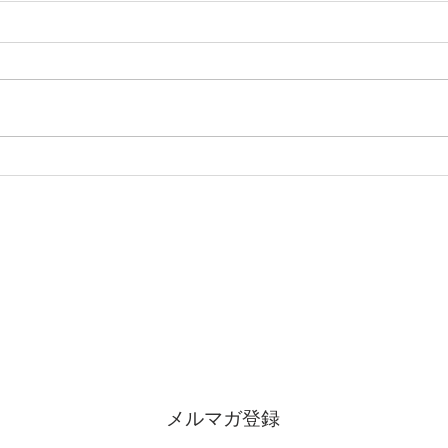
ワイ
ヌルッと Wine Bar 始めまし
た🍷
マガ登録で、お得で、美味しい情報をお届
ます。
メルマガ登録