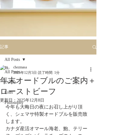
記事
All Posts
chezmasa
All Posts
2025年12月5日
読了時間: 1分
年末オードブルのご案内＋
Events
ローストビーフ
Lists
更新日：
2025年12月8日
Philosophy
今年も大晦日の夜にお召し上がり頂
く、シェマサ特製オードブルを販売致
します。
カナダ産活オマール海老、鮑、テリー