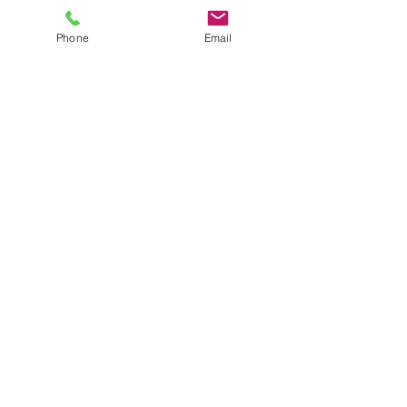
Phone
Email
コメント
ワイン会第3弾
コメントを追加…
ヌルッと Wine Bar 始め
ました🍷
メルマガ登録で、お得
で、美味しい情報をお届
けいたします。