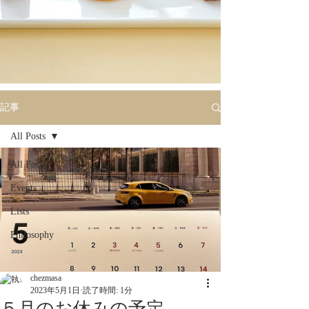
記事
All Posts
All Posts
Events
Lists
Philosophy
chezmasa
2023年5月1日
読了時間: 1分
５月のお休みの予定。