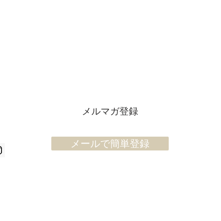
マガ登録で、お得で、美味しい情報をお届
ます。
メルマガ登録
メールで簡
メールで簡単登録
のご記入を
けできない
©2020 RESUTAURANT Chez Masa