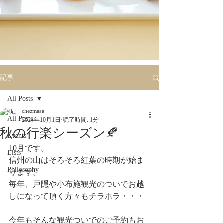
記事
All Posts
chezmasa
All Posts
2024年10月1日
読了時間: 1分
秋の行楽シーズン🍂
Events
10月です。
Lists
信州の山はそろそろ紅葉の時期が始ま
Philosophy
ります。
毎年、戸隠や小布施観光のついでお越
しになって頂く方々もチラホラ・・・
今年もそんな観光ついでのご予約もお